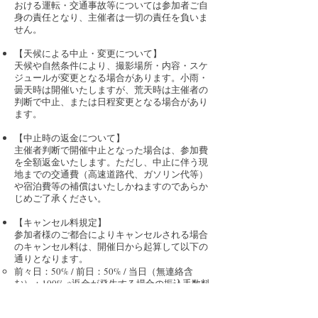
おける運転・交通事故等については参加者ご自
身の責任となり、主催者は一切の責任を負いま
せん。
【天候による中止・変更について】
天候や自然条件により、撮影場所・内容・スケ
ジュールが変更となる場合があります。小雨・
曇天時は開催いたしますが、荒天時は主催者の
判断で中止、または日程変更となる場合があり
ます。
【中止時の返金について】
主催者判断で開催中止となった場合は、参加費
を全額返金いたします。ただし、中止に伴う現
地までの交通費（高速道路代、ガソリン代等）
や宿泊費等の補償はいたしかねますのであらか
じめご了承ください。
【キャンセル料規定】
参加者様のご都合によりキャンセルされる場合
のキャンセル料は、開催日から起算して以下の
通りとなります。
前々日：50% / 前日：50% / 当日（無連絡含
む）：100% ※返金が発生する場合の振込手数料
等は参加者様のご負担となります。