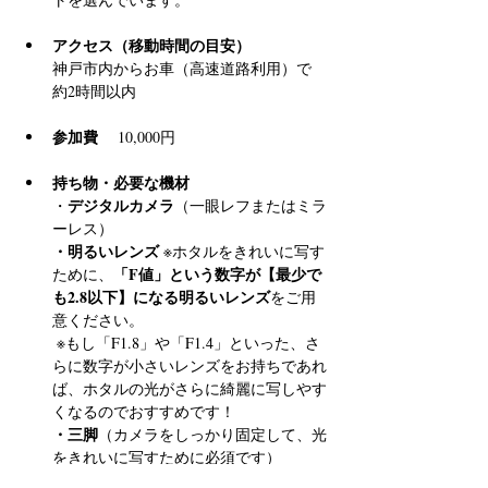
アクセス（移動時間の目安）
神戸市内からお車（高速道路利用）で 
約2時間以内
参加費
 　10,000円
持ち物・必要な機材
デジタルカメラ
・
（一眼レフまたはミラ
ーレス）
・明るいレンズ
 ※ホタルをきれいに写す
「F値」という数字が【最少で
ために、
も2.8以下】になる明るいレンズ
をご用
意ください。
 ※もし「F1.8」や「F1.4」といった、さ
らに数字が小さいレンズをお持ちであれ
ば、ホタルの光がさらに綺麗に写しやす
くなるのでおすすめです！
・三脚
（カメラをしっかり固定して、光
をきれいに写すために必須です）
・懐中電灯
（足元確認用）