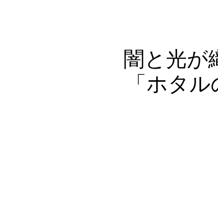
HOME
ABOUT
A
闇と光が
「ホタル