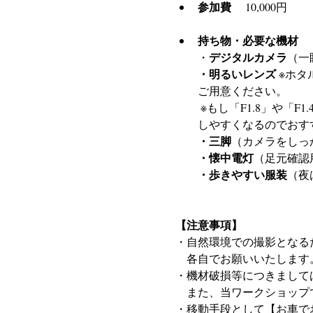
参加費
 　10,000円
持ち物・必要な機材
デジタルカメラ
・
（一
・明るいレンズ
 ※ホ
ご用意ください。
 ※もし「F1.8」や「F1.4」といった、さらに数字が小さいレンズをお持ちであれば、ホタルの光がさらに綺麗に写
しやすくなるのでおす
・三脚
（カメラをしっ
・懐中電灯
（足元確認
・歩きやすい服装
（夜
【注意事項】
・自然環境での撮影となる
　各自でお願いいたします
・機材破損等につきまして
　また、当ワークショップ
・移動手段として【お車で