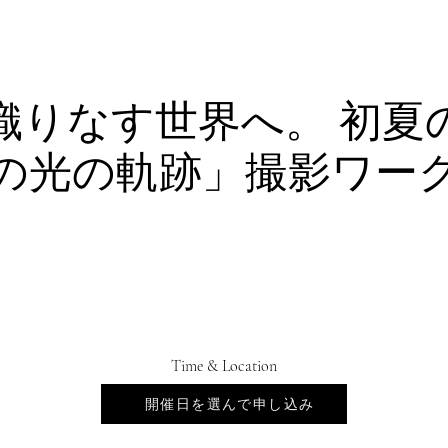
WARD
WORKS
GALLERIES
HOW TO/BL
織りなす世界へ。 初夏
の光の軌跡」撮影ワー
Time & Location
Jul 14, 2026, 6:00 PM – 9:30 PM
開催日を選んで申し込み
会場は未定です。