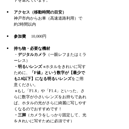
アクセス（移動時間の目安）
神戸市内からお車（高速道路利用）で 
約2時間以内
参加費
 　10,000円
持ち物・必要な機材
デジタルカメラ
・
（一眼レフまたはミラ
ーレス）
・明るいレンズ
 ※ホタルをきれいに写す
「F値」という数字が【最少で
ために、
も2.8以下】になる明るいレンズ
をご用
意ください。
 ※もし「F1.8」や「F1.4」といった、さ
らに数字が小さいレンズをお持ちであれ
ば、ホタルの光がさらに綺麗に写しやす
くなるのでおすすめです！
・三脚
（カメラをしっかり固定して、光
をきれいに写すために必須です）
・懐中電灯
（足元確認用）