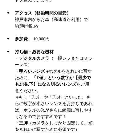
アクセス（移動時間の目安）
神戸市内からお車（高速道路利用）で 
約2時間以内
参加費
 　10,000円
持ち物・必要な機材
デジタルカメラ
・
（一眼レフまたはミラ
ーレス）
・明るいレンズ
 ※ホタルをきれいに写す
「F値」という数字が【最少で
ために、
も2.8以下】になる明るいレンズ
をご用
意ください。
 ※もし「F1.8」や「F1.4」といった、さ
らに数字が小さいレンズをお持ちであれ
ば、ホタルの光がさらに綺麗に写しやす
くなるのでおすすめです！
・三脚
（カメラをしっかり固定して、光
をきれいに写すために必須です）
・懐中電灯
（足元確認用）