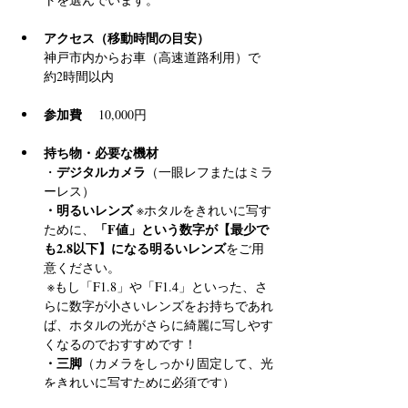
アクセス（移動時間の目安）
神戸市内からお車（高速道路利用）で 
約2時間以内
参加費
 　10,000円
持ち物・必要な機材
デジタルカメラ
・
（一眼レフまたはミラ
ーレス）
・明るいレンズ
 ※ホタルをきれいに写す
「F値」という数字が【最少で
ために、
も2.8以下】になる明るいレンズ
をご用
意ください。
 ※もし「F1.8」や「F1.4」といった、さ
らに数字が小さいレンズをお持ちであれ
ば、ホタルの光がさらに綺麗に写しやす
くなるのでおすすめです！
・三脚
（カメラをしっかり固定して、光
をきれいに写すために必須です）
・懐中電灯
（足元確認用）