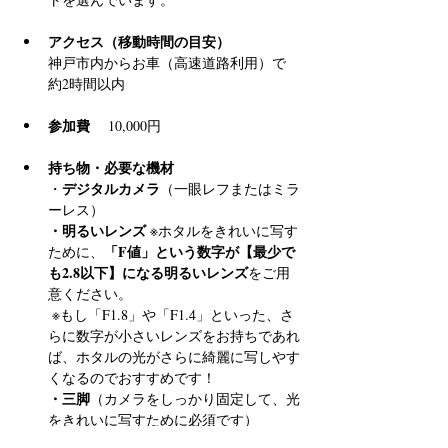
アクセス（移動時間の目安）
神戸市内からお車（高速道路利用）で 
約2時間以内
参加費
 　10,000円
持ち物・必要な機材
デジタルカメラ
・
（一眼レフまたはミラ
ーレス）
・明るいレンズ
 ※ホタルをきれいに写す
「F値」という数字が【最少で
ために、
も2.8以下】になる明るいレンズ
をご用
意ください。
 ※もし「F1.8」や「F1.4」といった、さ
らに数字が小さいレンズをお持ちであれ
ば、ホタルの光がさらに綺麗に写しやす
くなるのでおすすめです！
・三脚
（カメラをしっかり固定して、光
をきれいに写すために必須です）
・懐中電灯
（足元確認用）