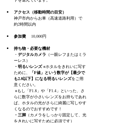
アクセス（移動時間の目安）
神戸市内からお車（高速道路利用）で 
約2時間以内
参加費
 　10,000円
持ち物・必要な機材
デジタルカメラ
・
（一眼レフまたはミラ
ーレス）
・明るいレンズ
 ※ホタルをきれいに写す
「F値」という数字が【最少で
ために、
も2.8以下】になる明るいレンズ
をご用
意ください。
 ※もし「F1.8」や「F1.4」といった、さ
らに数字が小さいレンズをお持ちであれ
ば、ホタルの光がさらに綺麗に写しやす
くなるのでおすすめです！
・三脚
（カメラをしっかり固定して、光
をきれいに写すために必須です）
・懐中電灯
（足元確認用）