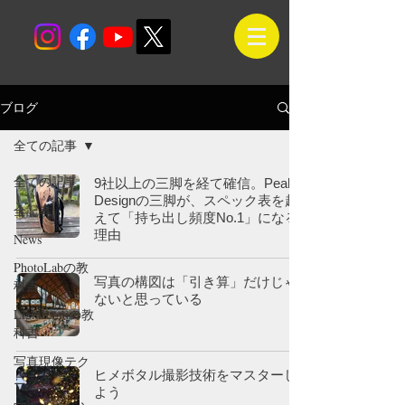
ブログ
全ての記事
全ての記事
9社以上の三脚を経て確信。Peak
Designの三脚が、スペック表を超
全記事
えて「持ち出し頻度No.1」になる
理由
News
PhotoLabの教
写真の構図は「引き算」だけじゃ
科書
ないと思っている
Lightroomの教
科書
写真現像テク
ヒメボタル撮影技術をマスターし
ニック
よう