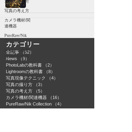
写真の撮り方
写真の考え方
カメラ機材/関
連機器
PureRaw/Nik
Collection
カテゴリー
Instagram無断
全記事
（52）
52件の記事
使用の対処法
News
（9）
9件の記事
PhotoLabの教科書
（2）
2件の記事
Lightroomの教科書
（8）
8件の記事
写真現像テクニック
（4）
4件の記事
写真の撮り方
（3）
3件の記事
写真の考え方
（5）
5件の記事
カメラ機材/関連機器
（16）
16件の記事
PureRaw/Nik Collection
（4）
4件の記事
Instagram無断使用の対処法
（1）
1件の記事
2026年7月
（2）
2件の記事
2026年6月
（1）
1件の記事