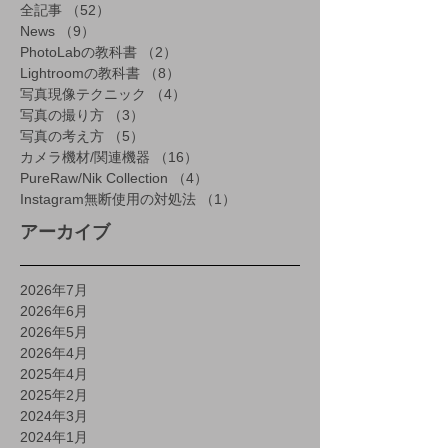
全記事
（52）
52件の記事
News
（9）
9件の記事
PhotoLabの教科書
（2）
2件の記事
Lightroomの教科書
（8）
8件の記事
写真現像テクニック
（4）
4件の記事
写真の撮り方
（3）
3件の記事
写真の考え方
（5）
5件の記事
カメラ機材/関連機器
（16）
16件の記事
PureRaw/Nik Collection
（4）
4件の記事
Instagram無断使用の対処法
（1）
1件の記事
アーカイブ
2026年7月
2026年6月
2026年5月
2026年4月
2025年4月
2025年2月
2024年3月
2024年1月