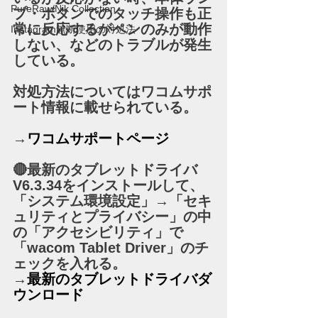
PureRaw/Nik Collection
プ・ボタンでのタッチ操作も正
常に反応するがペンのみが動作
Instagram無断使用の対処法
しない、などのトラブルが発生
している。
対処方法についてはワコムサポ
ート情報に載せられている。
→
ワコムサポートページ
🔴最新のタブレットドライバ
V6.3.34をインストールして、
「システム環境設定」→「セキ
ュリティとプライバシー」の中
の「アクセシビリティ」で
「wacom Tablet Driver」のチ
ェックを入れる。
→
最新のタブレットドライバダ
ウンロード