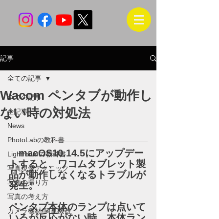
記事
全ての記事
Wacom ペンタブが動作し
全ての記事
ない時の対処法
全記事
News
PhotoLabの教科書
　macOS10.14.5にアップデー
Lightroomの教科書
トすると、ワコムタブレット製
写真現像テクニック
品が動作しなくなるトラブルが
写真の撮り方
発生。
写真の考え方
ペンタブ本体のランプは点いて
カメラ機材/関連機器
いるが反応がない時、本体ラン