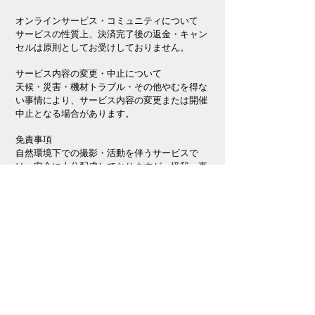
オンラインサービス・コミュニティについて
サービスの性質上、決済完了後の返金・キャン
セルは原則としてお受けしておりません。
サービス内容の変更・中止について
天候・災害・機材トラブル・その他やむを得な
い事情により、サービス内容の変更または開催
中止となる場合があります。
免責事項
自然環境下での撮影・活動を伴うサービスで
は、安全に十分配慮しておりますが、怪我・事
故・機材破損・盗難等について責任を負いかね
ます。
体調管理・安全管理は各自の責任にてお願いい
たします。
動作環境について
オンラインサービス・コミュニティをご利用の
場合、インターネット接続環境および閲覧環境
はお客様ご自身でご準備ください。