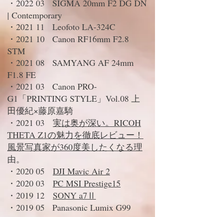
・2022 03 SIGMA 20mm F2 DG DN
| Contemporary
・2021 11 Leofoto LA-324C
・2021 10 Canon RF16mm F2.8
STM
・2021 08 SAMYANG AF 24mm
F1.8 FE
・2021 03 Canon PRO-
G1「PRINTING STYLE」Vol.08 上
田優紀×藤原嘉騎
・2021 03
実は奥が深い。RICOH
THETA Z1の魅力を徹底レビュー！
風景写真家が360度美したくなる理
由。
・2020 05
DJI Mavic Air 2
・2020 03
PC MSI Prestige15
・2019 12
SONY a7Ⅱ
・2019 05 Panasonic Lumix G99