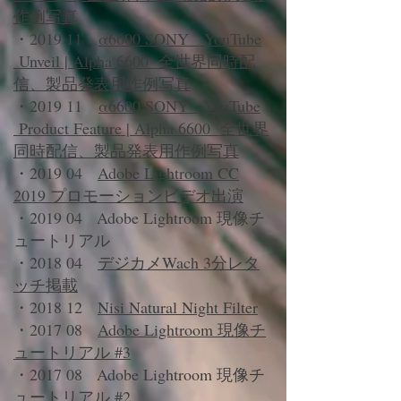
作例写真
・2019 11
α6600 SONY YouTube
Unveil | Alpha 6600 全世界同時配
信、製品発表用作例写真
・2019 11
α6600 SONY YouTube
Product Feature | Alpha 6600 全世界
同時配信、製品発表用作例写真
・2019 04
Adobe Lightroom CC
2019 プロモーションビデオ出演
・2019 04 Adobe Lightroom 現像チ
ュートリアル
・2018 04
デジカメWach 3分レタ
ッチ掲載
・2018 12
Nisi Natural Night Filter
・2017 08
Adobe Lightroom 現像チ
ュートリアル #3
・2017 08 Adobe Lightroom 現像チ
ュートリアル #2