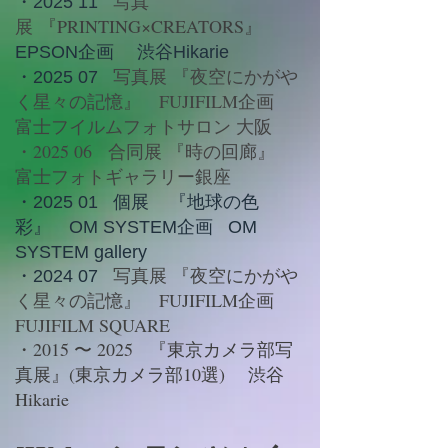
写真
​・2025 11
展
『PRINTING×CREATORS』
EPSON企画 渋谷Hikarie
写真展 『夜空にかがや
​・2025 07
く星々の記憶』 FUJIFILM企画
富士フイルムフォトサロン 大阪
・2025 06 合同展 『時の回廊』
富士フォトギャラリー銀座
・2025 01 個展 『地球の色
彩』 OM SYSTEM企画 OM
SYSTEM gallery
写真展 『
夜空にかがや
・2024 07
く星々の記憶』 FUJIFILM企画
FUJIFILM SQUARE
・2015 〜 2025 『東京カメラ部写
真展』(東京カメラ部10選) 渋谷
Hikarie