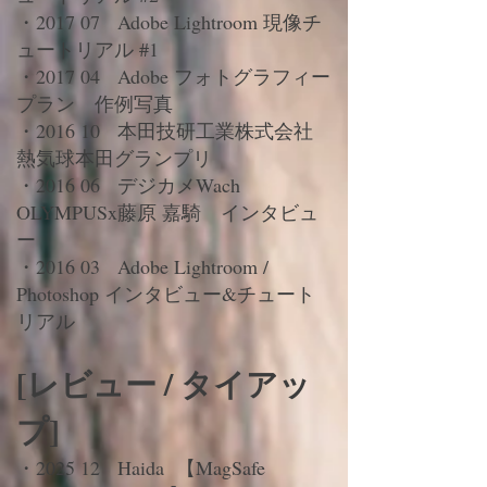
・2017 07 Adobe Lightroom 現像チ
ュートリアル #1
・2017 04 Adobe フォトグラフィー
プラン 作例写真
・2016 10 本田技研工業株式会社
熱気球本田グランプリ
・2016 06 デジカメWach
OLYMPUSx藤原 嘉騎 インタビュ
ー
・2016 03 Adobe Lightroom /
Photoshop インタビュー&チュート
リアル
[レビュー / タイアッ
プ]
・2025 12 Haida 【MagSafe