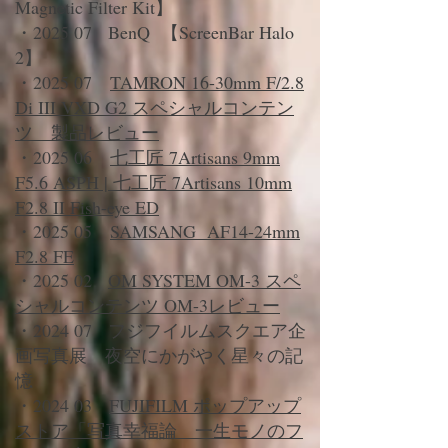
Magnetic Filter Kit】
・2025 07 BenQ 【ScreenBar Halo
2】
・2025 07
TAMRON 16-30mm F/2.8
Di III VXD G2 スペシャルコンテン
ツ 製品レビュー
​・2025 06
七工匠 7Artisans 9mm
F5.6 ASPH | 七工匠 7Artisans 10mm
F2.8 II Fish-eye ED
​・2025 05
SAMSANG AF14-24mm
F2.8 FE
・2025 02
OM SYSTEM OM-3 スペ
シャルコンテンツ OM-3レビュー
・2024 07 フジフイルムスクエア企
画写真展 夜空にかがやく星々の記
憶
・2024 03
FUJIFILM ポップアップ
ストア「写真幸福論 一生モノのフ