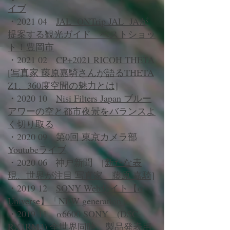
イブ
・2021 04
JAL ONTrip JAL JAが
提案する観光ガイド ベストショッ
ト！豊岡市
・2021 02
CP+2021 RICOH THETA
[写真家 藤原嘉騎さんが語るTHETA
Z1、360度空間の魅力とは]
・2020 10
Nisi Filters Japan ブルー
アワーの空と都市夜景をバランスよ
く切り取る
・2020 09
第0回 東京カメラ部
Youtubeライブ
・2020 06 神戸新聞 [
新たな表
現、世界が注目 写真家 藤原 嘉騎]
・2019 12
SONY Webサイト【α
Universe】「NEW generation」
・2019 11
α6600 SONY (DSC-
RX1RM3) 全世界同時、製品発表用