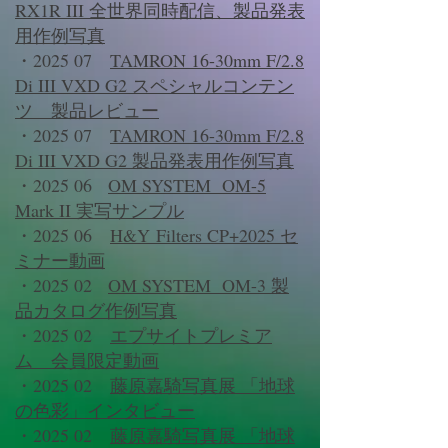
RX1R III 全世界同時配信、製品発表
用作例写真
・2025 07
TAMRON 16-30mm F/2.8
Di III VXD G2 スペシャルコンテン
ツ 製品レビュー
・2025 07
TAMRON 16-30mm F/2.8
Di III VXD G2 製品発表用作例写真
・2025 06
OM SYSTEM OM-5
Mark II 実写サンプル
・2025 06
H&Y
Filters CP+2025 セ
ミナー動画
・2025 02
OM SYSTEM OM-3 製
品カタログ作例写真
・2025 02
エプサイトプレミア
ム 会員限定動画
・2025 02
藤原嘉騎写真展 「地球
の色彩」インタビュー
・2025 02
藤原嘉騎写真展 「地球