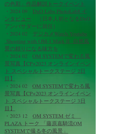
の色彩」作品解説トークイベント
・2024 09
DxO Labs PhotoLab8 イ
ンタビュー
（日本人初となるDxO
アンバサダーに就任）
・2024 02
デジカメWatch Youtube
Shooting with OM-1 Mark II 自然風
景の頼りになる味方を
・2024 02
OM SYSTEMで変わる風
景写真【CP+2023 オンラインイベン
ト スペシャルトークステージ 2日
目】
・2024 02
OM SYSTEMで変わる風
景写真【CP+2023 オンラインイベン
ト スペシャルトークステージ 3日
目】
・2023 12
OM SYSTEM ゼミ
PLAZA トーク 「藤原嘉騎流OM
SYSTEMで撮る冬の風景」