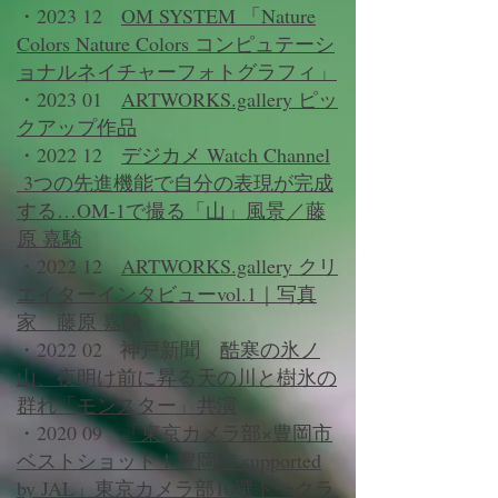
・2023 12
OM SYSTEM 「Nature
Colors Nature Colors コンピュテーシ
ョナルネイチャーフォトグラフィ」
・2023 01
ARTWORKS.gallery ピッ
クアップ作品
・2022 12
デジカメ Watch Channel
3つの先進機能で自分の表現が完成
する…OM-1で撮る「山」風景／藤
原 嘉騎
・2022 12
​​ARTWORKS.gallery クリ
エイターインタビューvol.1｜写真
家 藤原 嘉騎
・2022 02 神戸新聞
酷寒の氷ノ
山、夜明け前に昇る天の川と樹氷の
群れ「モンスター」共演
・2020 09
「東京カメラ部×豊岡市
ベストショット！豊岡市 supported
by JAL」東京カメラ部10選トークラ