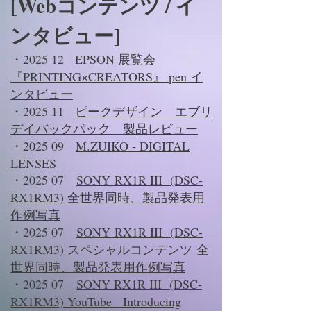
[Webコンテンツ / イ
ンタビュー]
・2025 12
EPSON 展覧会
『PRINTING×CREATORS』 pen イ
ンタビュー
・2025 11
ピークデザイン エブリ
デイバックパック 製品レビュー
・2025 09
M.ZUIKO - DIGITAL
LENSES
・2025 07
SONY
RX1R III (DSC-
RX1RM3)
全世界同時、製品発表用
作例写真
・2025 07
SONY
RX1R III (DSC-
RX1RM3) スペシャルコンテンツ
全
世界同時、製品発表用作例写真
・2025 07
SONY RX1R III (DSC-
RX1RM3) YouTube Introducing