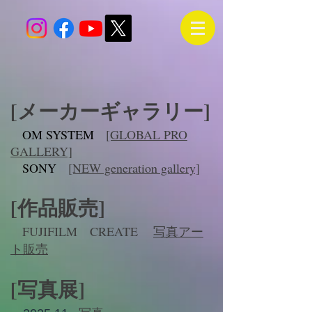
[メーカーギャラリー]
OM SYSTEM
[GLOBAL PRO
GALLERY]
SONY
[NEW generation gallery]
[作品販売]
FUJIFILM CREATE
写真アー
ト販売
[写真展
]