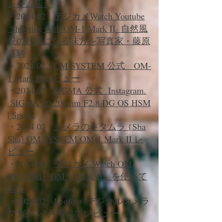
レーム店」
​・2024 02
デジカメWatch Youtube
Shooting with OM-1 Mark II 自然風
景の頼りになる味方を写真家・藤原
嘉騎
・2024 02
OM SYSTEM 公式 OM-
1 Mark II レビュー
・2024 02
SIGMA 公式 Instagram.
SIGMA 70-200mm F2.8 DG OS HSM
| Sports
・2024 02
カメラのキタムラ {Sha
Sha] OM SYSTEM OM-1 Mark II レ
ビュー
・2024 02
デジカメ Watch OM
SYSTEM「OM-1 Mark II」を使って
みて
・2024 02
Leofoto デジタルカメラ
マガジン3月号にてレビュー