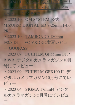
・2024 01
Nikon Z f実写レビュー！
Nikonから最も美しい上品なカメラ
が誕生。
GOOPASS
・2023 10
OM SYSTEM 公式
M.ZUIKO DIGITAL ED 8-25mm F4.0
PRO
・2023 10
TAMRON 70-180mm
F/2.8 Di Ⅲ VC VXD G2実写レビュ
ー GOOPASS
・2023 09 FUJIFILM GF55mm
F1.7
R WR
デジタルカメラマガジン10月
号にてレビュー
・2023 09 FUJIFILM GFX100 II デ
ジタルカメラマガジン10月号にてレ
ビュー
・2023 04 SIGMA 17mmf4 デジタ
ルカメラマガジン5月号にてレビュ
ー