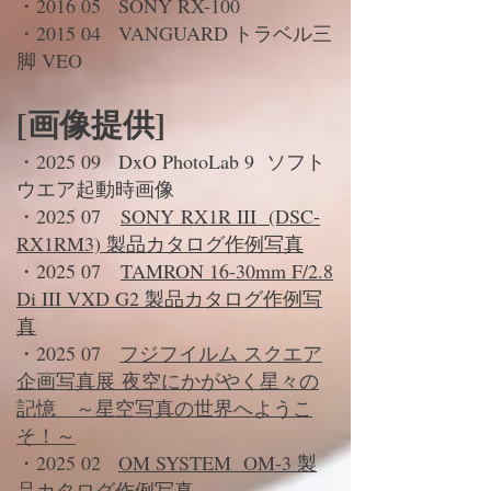
・2016 05 SONY RX-100
・2015 04 VANGUARD トラベル三
脚 VEO
[画像提供]
・2025 09 DxO PhotoLab 9 ソフト
ウエア起動時画像
・2025 07
SONY
R
X1R III (DSC-
RX1RM3)
製品カタログ作例写真
・2025 07
TAMRON 16-30mm F/2.8
Di III VXD G2 製品カタログ作例写
真
・2025 07
フジフイルム スクエア
企画写真展
夜空にかがやく星々の
記憶 ～星空写真の世界へようこ
そ！～
・2025 02
OM SYSTEM OM-3 製
品カタログ作例写真