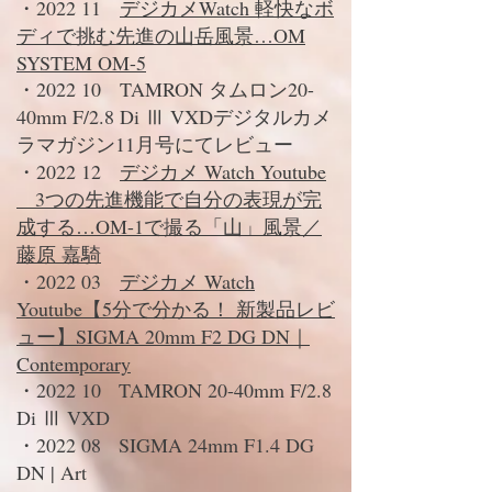
・2022 11
デジカメWatch 軽快なボ
ディで挑む先進の山岳風景…OM
SYSTEM OM-5
・2022 10
TAMRON タムロン20-
40mm F/2.8 Di Ⅲ VXD
デジタルカメ
ラマガジン11月号にてレビュー
・2022 12
デジカメ Watch
Youtube
3つの先進機能で自分の表現が完
成する…OM-1で撮る「山」風景／
藤原 嘉騎
・2022 03
デジカメ Watch
Youtube
【5分で分かる！ 新製品レビ
ュー】SIGMA 20mm F2 DG DN｜
Contemporary
・2022 10 TAMRON 20-40mm F/2.8
Di Ⅲ VXD
・2022 08 SIGMA 24mm F1.4 DG
DN | Art