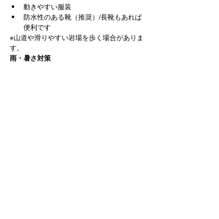
動きやすい服装
防水性のある靴（推奨）/長靴もあれば
便利です
※山道や滑りやすい岩場を歩く場合がありま
す。
雨・暑さ対策
雨具（必須）
飲料水
行動食（カロリーメイト等があると便利
です）
その他
ヒル対策用品（必要に応じて）
※「昼下がりのジョニー」等のヒル除け貸出
可能です。
■ 参加条件・注意事項
【参加条件】
撮影地周辺は公共交通機関での移動が難
しいため、お車でお越しいただける方を
対象としております。
山道や滑りやすい岩場を歩く場合があり