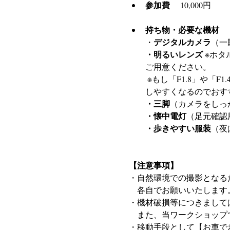
参加費
 　10,000円
持ち物・必要な機材
デジタルカメラ
・
（一
・明るいレンズ
 ※ホ
ご用意ください。
 ※もし「F1.8」や「F1.4」といった、さらに数字が小さいレンズをお持ちであれば、ホタルの光がさらに綺麗に写
しやすくなるのでおす
・三脚
（カメラをしっ
・懐中電灯
（足元確認
・歩きやすい服装
（夜
【注意事項】
・自然環境での撮影となる
　各自でお願いいたします
・機材破損等につきまして
　また、当ワークショップ
・移動手段として【お車で