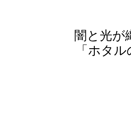
Home
Profile
Award
闇と光が
「ホタル