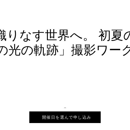
s
Works
Gallery
Workshops
Blog
織りなす世界へ。 初夏
の光の軌跡」撮影ワー
_
2026年7月14日 18:00 – 21:30
開催日を選んで申し込み
会場は未定です。