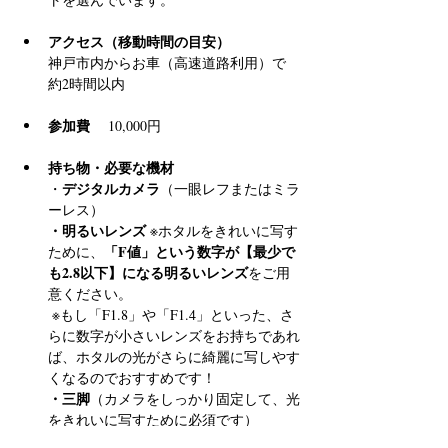
アクセス（移動時間の目安）
神戸市内からお車（高速道路利用）で 
約2時間以内
参加費
 　10,000円
持ち物・必要な機材
デジタルカメラ
・
（一眼レフまたはミラ
ーレス）
・明るいレンズ
 ※ホタルをきれいに写す
「F値」という数字が【最少で
ために、
も2.8以下】になる明るいレンズ
をご用
意ください。
 ※もし「F1.8」や「F1.4」といった、さ
らに数字が小さいレンズをお持ちであれ
ば、ホタルの光がさらに綺麗に写しやす
くなるのでおすすめです！
・三脚
（カメラをしっかり固定して、光
をきれいに写すために必須です）
・懐中電灯
（足元確認用）