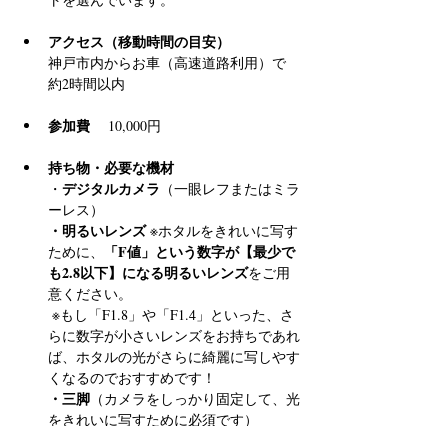
アクセス（移動時間の目安）
神戸市内からお車（高速道路利用）で 
約2時間以内
参加費
 　10,000円
持ち物・必要な機材
デジタルカメラ
・
（一眼レフまたはミラ
ーレス）
・明るいレンズ
 ※ホタルをきれいに写す
「F値」という数字が【最少で
ために、
も2.8以下】になる明るいレンズ
をご用
意ください。
 ※もし「F1.8」や「F1.4」といった、さ
らに数字が小さいレンズをお持ちであれ
ば、ホタルの光がさらに綺麗に写しやす
くなるのでおすすめです！
・三脚
（カメラをしっかり固定して、光
をきれいに写すために必須です）
・懐中電灯
（足元確認用）