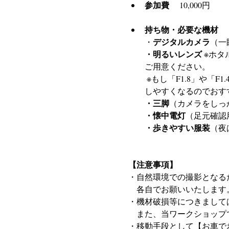
参加費
 　10,000円
持ち物・必要な機材
デジタルカメラ
・
（一
・明るいレンズ
 ※ホ
ご用意ください。
 ※もし「F1.8」や「F1.4」といった、さらに数字が小さいレンズをお持ちであれば、ホタルの光がさらに綺麗に写
しやすくなるのでおす
・三脚
（カメラをしっ
・懐中電灯
（足元確認
・歩きやすい服装
（夜
【注意事項】
・自然環境での撮影となる
　各自でお願いいたします
・機材破損等につきまして
　また、当ワークショップ
・移動手段として【お車で