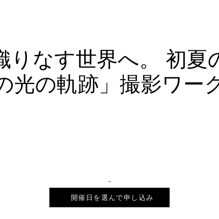
s
Works
Gallery
Workshops
Blog
織りなす世界へ。 初夏
の光の軌跡」撮影ワー
_
2026年7月14日 18:00 – 21:30
開催日を選んで申し込み
会場は未定です。