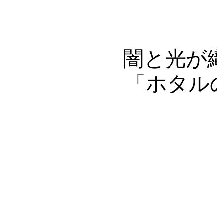
Home
Profile
Award
闇と光が
「ホタル