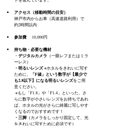
アクセス（移動時間の目安）
神戸市内からお車（高速道路利用）で 
約2時間以内
参加費
 　10,000円
持ち物・必要な機材
デジタルカメラ
・
（一眼レフまたはミラ
ーレス）
・明るいレンズ
 ※ホタルをきれいに写す
「F値」という数字が【最少で
ために、
も2.8以下】になる明るいレンズ
をご用
意ください。
 ※もし「F1.8」や「F1.4」といった、さ
らに数字が小さいレンズをお持ちであれ
ば、ホタルの光がさらに綺麗に写しやす
くなるのでおすすめです！
・三脚
（カメラをしっかり固定して、光
をきれいに写すために必須です）
・懐中電灯
（足元確認用）