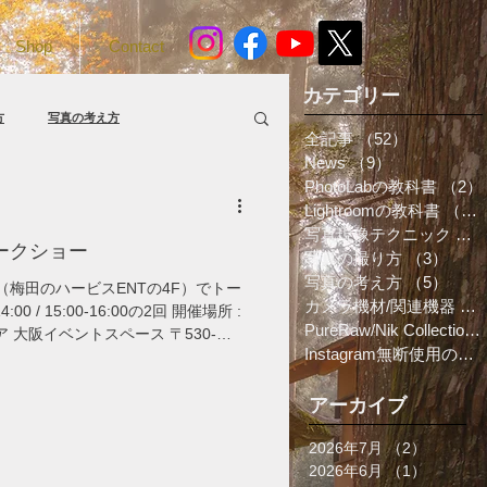
Shop
Contact
カテゴリー
方
写真の考え方
全記事
（52）
52件の記
News
（9）
9件の記事
PhotoLabの教科書
（2）
Lightroomの教科書
（8）
写真現像テクニック
（4
ークショー
写真の撮り方
（3）
3件
写真の考え方
（5）
5件
阪（梅田のハービスENTの4F）でトー
カメラ機材/関連機器
（1
 15:00-16:00の2回 開催場所 :
PureRaw/Nik Collection
阪イベントスペース 〒530-
Instagram無断使用の対処法
ハービスエント 4F 入場無料 / 予約不要
アーカイブ
2026年7月
（2）
2件の記
2026年6月
（1）
1件の記