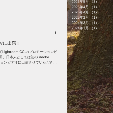
2026年5月
（3）
3件の記
2026年4月
（1）
1件の記
2025年4月
（1）
1件の記
2025年2月
（1）
1件の記
2024年3月
（1）
1件の記
2024年1月
（1）
1件の記
のPVに出演‼️
Lightroom CC のプロモーションビ
プロモーションビデオに出演させていただきま
でも楽しめると思います。 さらに、
実際に現像する事もできますので是非
, Adobe has
romotional videos at Adobe