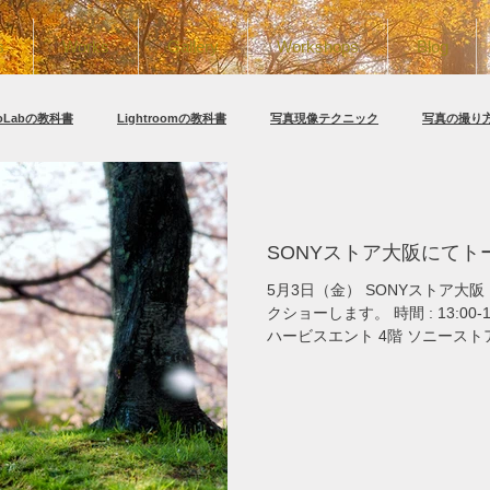
s
Works
Gallery
Workshops
Blog
toLabの教科書
Lightroomの教科書
写真現像テクニック
写真の撮り
llection
Instagram無断使用の対処法
SONYストア大阪にてト
5月3日（金） SONYストア大
クショーします。 時間 : 13:00-14:00 /
ハービスエント 4階 ソニーストア 大
0001 大阪市北区梅田2-2-22 
詳細 : SONYストア HP