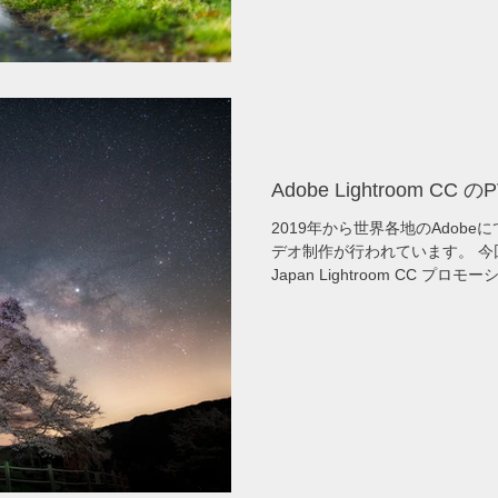
Adobe Lightroom CC 
2019年から世界各地のAdobeにて
デオ制作が行われています。 今回、日本人としては初の Adobe
Japan Lightroom CC 
した。 最高のムービーカメラと最高の監督によって制作、 テンポや
編集が素晴らしいので見るだけ
今回の画像をダウンロードして
試してください。 youtube https://youtu.be/b4OrG8-AlzI Adobe ペー
ジ https://www.adobe.com/jp/information/creativecloud/develop-
cherryblossoms-photo.html
——————————————————— Since 2019
been producing Lightroom CC p
worldwide. This time,