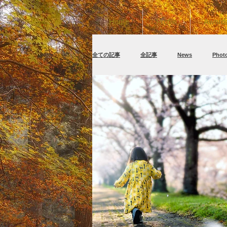
Home
Profile
Award
全ての記事
全記事
News
Pho
カメラ機材/関連機器
PureRaw/Nik Co