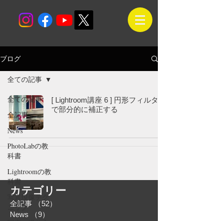
ブログ
全ての記事
全ての記事
[ Lightroom講座 6 ] 円形フィルター
で部分的に補正する
全記事
News
PhotoLabの教
科書
Lightroomの教
科書
カテゴリー
写真現像テク
全記事
（52）
52件の記事
ニック
News
（9）
9件の記事