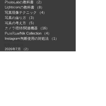
写真の撮り方
PhotoLabの教科書
（2）
2件の記事
Lightroomの教科書
（8）
8件の記事
写真の考え方
写真現像テクニック
（4）
4件の記事
カメラ機材/関
写真の撮り方
（3）
3件の記事
連機器
写真の考え方
（5）
5件の記事
PureRaw/Nik
カメラ機材/関連機器
（16）
16件の記事
Collection
PureRaw/Nik Collection
（4）
4件の記事
Instagram無断使用の対処法
（1）
1件の記事
Instagram無断
使用の対処法
2026年7月
（2）
2件の記事
2026年6月
（1）
1件の記事
2026年5月
（3）
3件の記事
2026年4月
（1）
1件の記事
2025年4月
（1）
1件の記事
2025年2月
（1）
1件の記事
2024年3月
（1）
1件の記事
2024年1月
（1）
1件の記事
©YoshikiFujiwara
利用規約