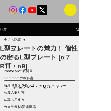
記事
全ての記事
L型プレートの魅力！ 個性
全ての記事
の出るL型プレート [α７
全記事
News
RⅢ・α9]
PhotoLabの教科書
Lightroomの教科書
写真現像テクニック
今回はL型プレートの魅力について。
写真の撮り方
写真の考え方
カメラ機材/関連機器