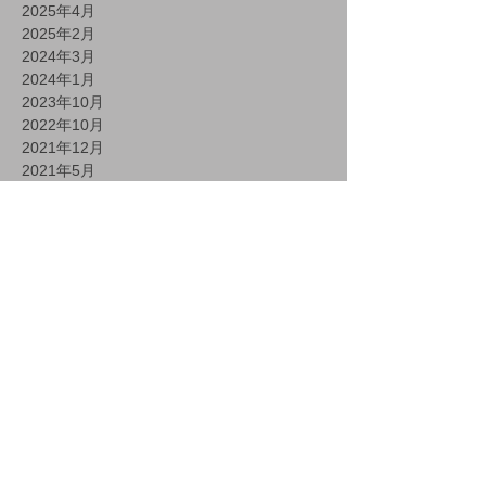
2025年4月
2025年2月
2024年3月
2024年1月
2023年10月
2022年10月
2021年12月
2021年5月
2021年1月
記事リスト
第2回：RAW現像の基礎知識｜
なぜ「この順番」で補正するの
か？ - DxO PhotLab -
第1回：DxO PhotoLab 9と
は？ Lightroomとの違いと選ぶ