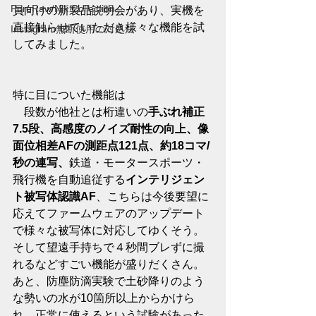
PureRaw/Nik Collection
員向けの新製品説明会があり、実機を
直接触らせていただき様々な機能を試
Instagram無断使用の対処法
してみました。
特に目についた機能は
　段数が他社とは桁違いの
手ぶれ補正
7.5段、高感度のノイズ耐性の向上、像
面位相差AFの測距点121点、約18コマ/
秒の連写、
鉄道・モータースポーツ・
飛行機を自動追従する
インテリジェン
ト被写体認識AF
、こちらは今後要望に
応えてファームウェアのアップデート
で様々な被写体に対応してゆくそう。
そして望遠手持ちで４秒間ブレずに撮
れるなどすごい機能が盛りだくさん。
あと、防塵防滴実験で土砂降りのよう
な勢いの水が10箇所以上からかけら
れ、正常に使えるという試験があった