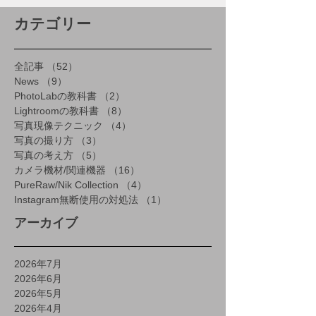
カテゴリー
全記事
（52）
52件の記事
News
（9）
9件の記事
PhotoLabの教科書
（2）
2件の記事
Lightroomの教科書
（8）
8件の記事
写真現像テクニック
（4）
4件の記事
写真の撮り方
（3）
3件の記事
写真の考え方
（5）
5件の記事
カメラ機材/関連機器
（16）
16件の記事
PureRaw/Nik Collection
（4）
4件の記事
Instagram無断使用の対処法
（1）
1件の記事
アーカイブ
2026年7月
2026年6月
2026年5月
2026年4月