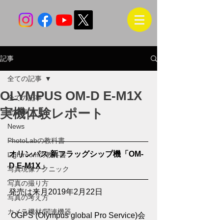
記事
全ての記事
OLYMPUS OM-D E-M1X
全ての記事
実機体験レポート
全記事
News
PhotoLabの教科書
オリンパス 新フラッグシップ機「OM-
Lightroomの教科書
D E-M1X」
写真現像テクニック
写真の撮り方
発売は来月2019年2月22日
写真の考え方
カメラ機材/関連機器
 OGPS (Olympus global Pro Service)会