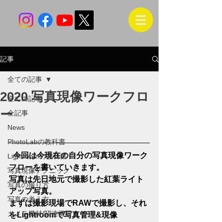
記事
全ての記事
2020 写真現像ワークフロ
全ての記事
ー
全記事
News
PhotoLabの教科書
  今回は今現在の自分の写真現像ワーク
Lightroomの教科書
フローを書いていきます。
写真現像テクニック
写真は先日地元で撮影した紅葉ライト
写真の撮り方
アップ写真。
写真の考え方
まずは撮影現場でRAWで撮影し、それ
カメラ機材/関連機器
をLightroomで写真管理&現像