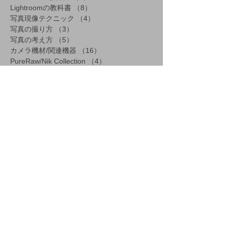
Lightroomの教科書
（8）
8件の記事
写真現像テクニック
（4）
4件の記事
写真の撮り方
（3）
3件の記事
写真の考え方
（5）
5件の記事
カメラ機材/関連機器
（16）
16件の記事
PureRaw/Nik Collection
（4）
4件の記事
Instagram無断使用の対処法
（1）
1件の記事
アーカイブ
2026年7月
2026年6月
2026年5月
2026年4月
2025年4月
2025年2月
2024年3月
2024年1月
2023年10月
2022年10月
2021年12月