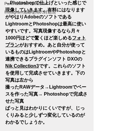
→Photoshopで仕上げといった感じで
PureRaw/Nik Collection
現像していきます。有料にはなります
Instagram無断使用の対処法
がやはりAdobeのソフトである
LightroomとPhotoshopは最高に使い
やすいです。写真現像するなら月々
1000円ほどで驚くほど楽しめる
フォト
プラン
がおすすめ。あと自分が使って
いるものはLightroomやPhotoshopと
連携できるプラグインソフト DXOの
Nik Collection3
です。これらのソフト
を使用して完成させていきます。下の
写真は左から
撮ったRAWデータ→Lightroomでベー
スを作った写真→ Photoshopで完成さ
せた写真
ぱっと見はわかりにくいですが、じっ
くりみると少しずつ変化しているのが
わかるでしょうか。